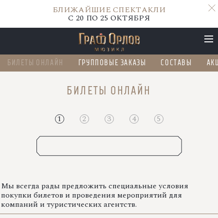
БЛИЖАЙШИЕ СПЕКТАКЛИ
С 20 ПО 25 ОКТЯБРЯ
БИЛЕТЫ ОНЛАЙН
ГРУППОВЫЕ ЗАКАЗЫ
СОСТАВЫ
АК
БЛИЖАЙШИЕ СПЕКТАКЛИ
БИЛЕТЫ ОНЛАЙН
С 20 ПО 25 ОКТЯБРЯ
1
2
3
4
5
ОКТЯБРЬ 2026
Мы всегда рады предложить специальные условия
покупки билетов и проведения мероприятий для
компаний и туристических агентств.